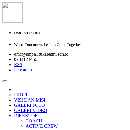
DMC SATSUMI
Where Tomorrow's Leaders Come Together
dmc@smpn1sukaresmi.sch.id
0232123456
RSS
Pencarian
PROFIL
VISI DAN MISI
GALERI FOTO
GALERI VIDEO
DIREKTORI
COACH
ACTIVE CREW