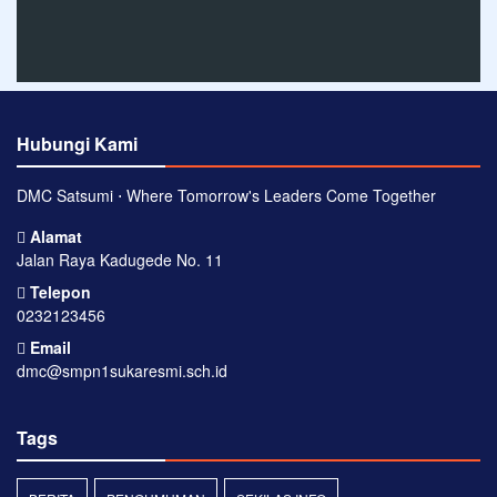
Hubungi Kami
DMC Satsumi ⋅ Where Tomorrow's Leaders Come Together
Alamat
Jalan Raya Kadugede No. 11
Telepon
0232123456
Email
dmc@smpn1sukaresmi.sch.id
Tags