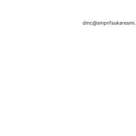
dmc@smpn1sukaresmi.s
t amet, consectetur adipisicing elit, sed do eiusmod tempor
et dolore magna aliqua