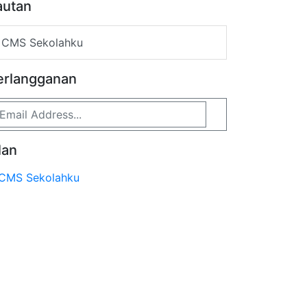
autan
CMS Sekolahku
erlangganan
lan