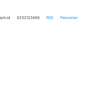
ch.id
0232123456
RSS
Pencarian
 incididunt ut labore