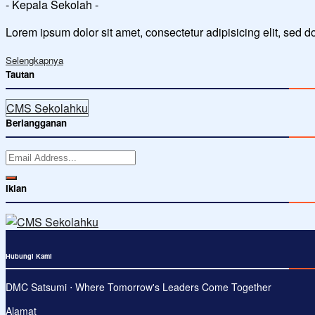
- Kepala Sekolah -
Lorem ipsum dolor sit amet, consectetur adipisicing elit, sed 
Selengkapnya
Tautan
CMS Sekolahku
Berlangganan
Iklan
Hubungi Kami
DMC Satsumi ⋅ Where Tomorrow's Leaders Come Together
Alamat