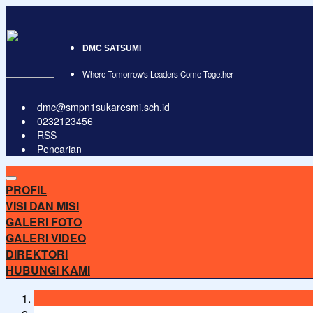
DMC SATSUMI
Where Tomorrow's Leaders Come Together
dmc@smpn1sukaresmi.sch.id
0232123456
RSS
Pencarian
PROFIL
VISI DAN MISI
GALERI FOTO
GALERI VIDEO
DIREKTORI
HUBUNGI KAMI