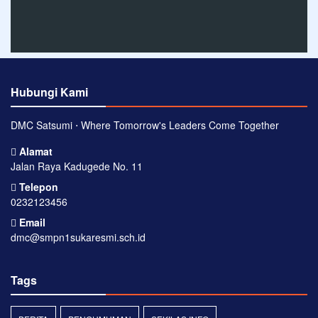
Hubungi Kami
DMC Satsumi ⋅ Where Tomorrow's Leaders Come Together
Alamat
Jalan Raya Kadugede No. 11
Telepon
0232123456
Email
dmc@smpn1sukaresmi.sch.id
Tags