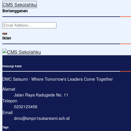
CMS Sekolahku
Berlangganan
Iklan
Hubungi Kami
DMC Satsumi ⋅ Where Tomorrow's Leaders Come Together
Alamat
Jalan Raya Kadugede No. 11
Telepon
0232123456
Email
dmc@smpn1sukaresmi.sch.id
Tags