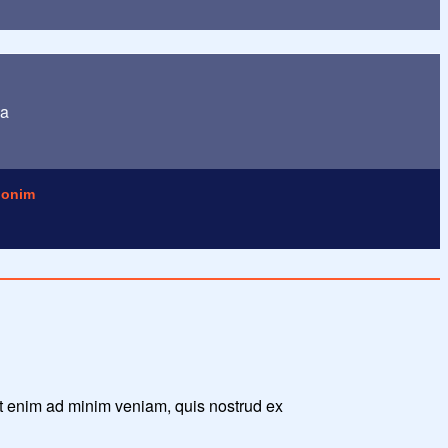
ua
onim
Ut enim ad minim veniam, quis nostrud ex