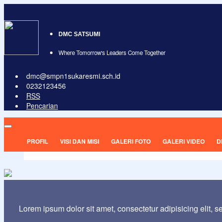
DMC SATSUMI
Where Tomorrow's Leaders Come Together
dmc@smpn1sukaresmi.sch.id
0232123456
RSS
Pencarian
PROFIL
VISI DAN MISI
GALERI FOTO
GALERI VIDEO
D
Lorem ipsum dolor sit amet, consectetur adipisicing elit, 