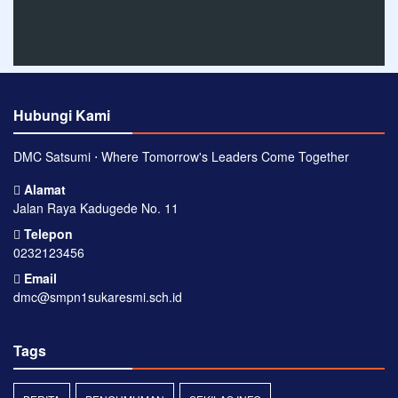
Hubungi Kami
DMC Satsumi ⋅ Where Tomorrow's Leaders Come Together
Alamat
Jalan Raya Kadugede No. 11
Telepon
0232123456
Email
dmc@smpn1sukaresmi.sch.id
Tags