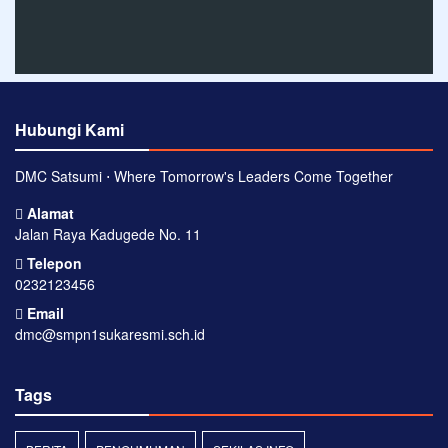
Hubungi Kami
DMC Satsumi ⋅ Where Tomorrow's Leaders Come Together
Alamat
Jalan Raya Kadugede No. 11
Telepon
0232123456
Email
dmc@smpn1sukaresmi.sch.id
Tags