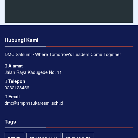
Hubungi Kami
DMC Satsumi ⋅ Where Tomorrow's Leaders Come Together
Alamat
Jalan Raya Kadugede No. 11
Telepon
0232123456
Email
dmc@smpn1sukaresmi.sch.id
Tags