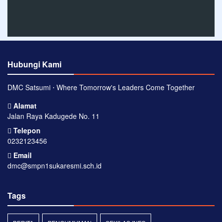
Hubungi Kami
DMC Satsumi ⋅ Where Tomorrow's Leaders Come Together
Alamat
Jalan Raya Kadugede No. 11
Telepon
0232123456
Email
dmc@smpn1sukaresmi.sch.id
Tags