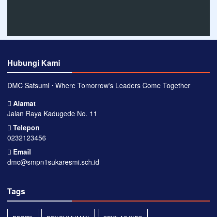
Hubungi Kami
DMC Satsumi ⋅ Where Tomorrow's Leaders Come Together
Alamat
Jalan Raya Kadugede No. 11
Telepon
0232123456
Email
dmc@smpn1sukaresmi.sch.id
Tags