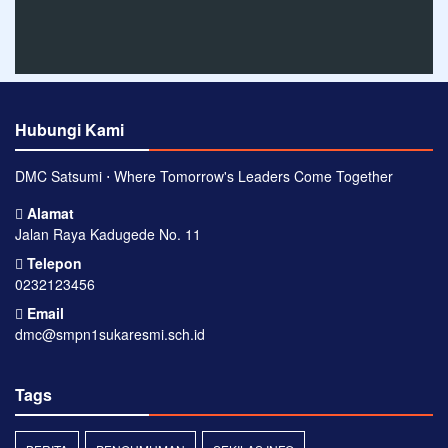
Hubungi Kami
DMC Satsumi ⋅ Where Tomorrow's Leaders Come Together
Alamat
Jalan Raya Kadugede No. 11
Telepon
0232123456
Email
dmc@smpn1sukaresmi.sch.id
Tags