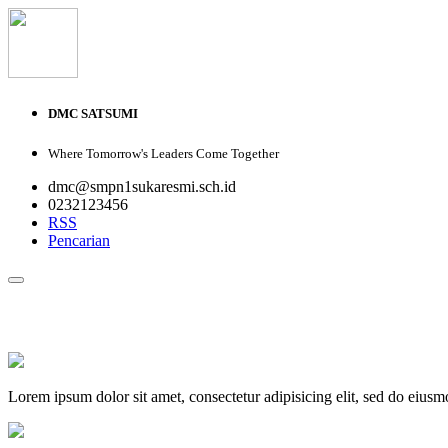
DMC SATSUMI
Where Tomorrow's Leaders Come Together
dmc@smpn1sukaresmi.sch.id
0232123456
RSS
Pencarian
PROFIL
VISI DAN MISI
GALERI FOTO
GALERI VIDEO
D
Lorem ipsum dolor sit amet, consectetur adipisicing elit, sed do eius