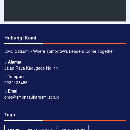
Hubungi Kami
DMC Satsumi ⋅ Where Tomorrow's Leaders Come Together
Alamat
Jalan Raya Kadugede No. 11
Telepon
0232123456
Email
dmc@smpn1sukaresmi.sch.id
Tags