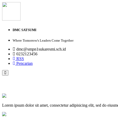
DMC SATSUMI
Where Tomorrow's Leaders Come Together
dmc@smpn1sukaresmi.sch.id
0232123456
RSS
Pencarian
PROFIL
VISI DAN MISI
GALERI FOTO
GALERI VIDEO
Lorem ipsum dolor sit amet, consectetur adipisicing elit, sed do eius