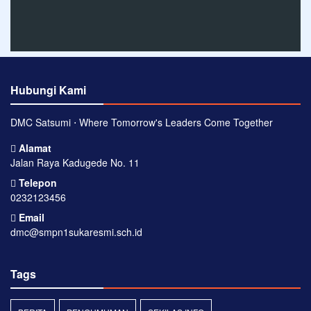
Hubungi Kami
DMC Satsumi ⋅ Where Tomorrow's Leaders Come Together
Alamat
Jalan Raya Kadugede No. 11
Telepon
0232123456
Email
dmc@smpn1sukaresmi.sch.id
Tags