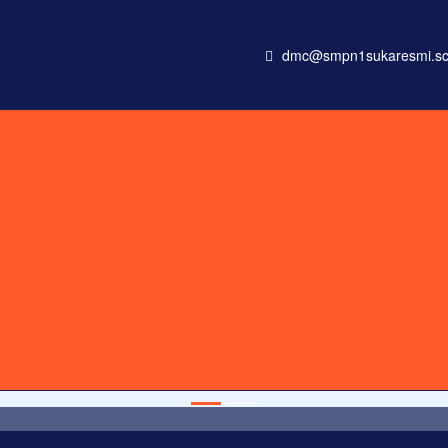
dmc@smpn1sukaresmi.sc
onsectetur adipisicing elit, sed do eiusmod tempor incididunt ut
dalah buta. Dan ilmu pengetahuan tanpa agama adalah lumpuh.
Ano