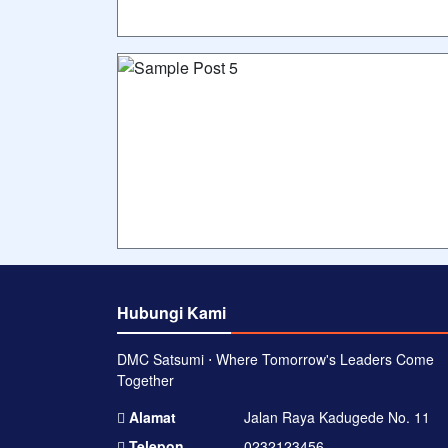
Hubungi Kami
DMC Satsumi ⋅ Where Tomorrow's Leaders Come
Together
Alamat
Jalan Raya Kadugede No. 11
Telepon
0232123456