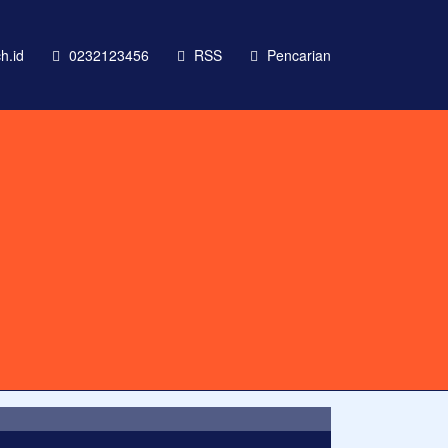
h.id
0232123456
RSS
Pencarian
 labore et dolore magna aliqua
nim