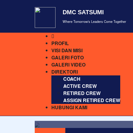
DMC SATSUMI
Where Tomorrow's Leaders Come Together
PROFIL
VISI DAN MISI
GALERI FOTO
GALERI VIDEO
DIREKTORI
COACH
ACTIVE CREW
RETIRED CREW
ASSIGN RETIRED CREW
HUBUNGI KAMI
Lorem ipsum dolor sit amet, c
Agama tanpa ilmu pengetahuan a