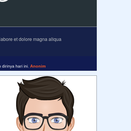
 labore et dolore magna aliqua
nim
irinya hari ini.
Anonim