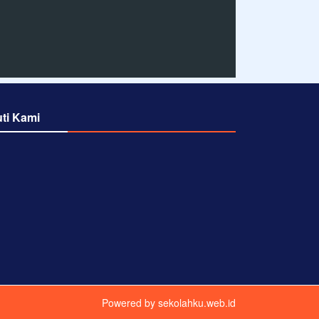
uti Kami
Powered by
sekolahku.web.id