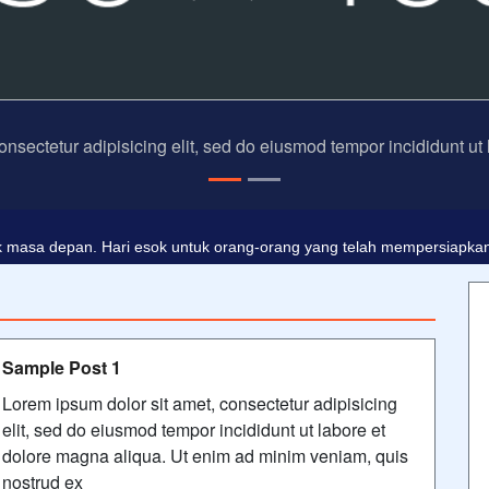
onsectetur adipisicing elit, sed do eiusmod tempor incididunt ut
dalah buta. Dan ilmu pengetahuan tanpa agama adalah lumpuh.
Ano
 masa depan. Hari esok untuk orang-orang yang telah mempersiapkan d
Sample Post 1
Lorem ipsum dolor sit amet, consectetur adipisicing
elit, sed do eiusmod tempor incididunt ut labore et
dolore magna aliqua. Ut enim ad minim veniam, quis
nostrud ex