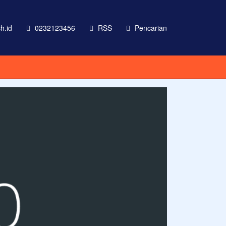
h.id
0232123456
RSS
Pencarian