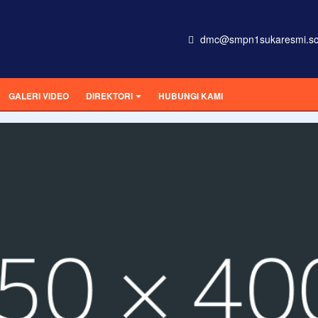
dmc@smpn1sukaresmi.sc
GALERI VIDEO
DIREKTORI
HUBUNGI KAMI