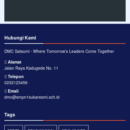
Hubungi Kami
DMC Satsumi ⋅ Where Tomorrow's Leaders Come Together
Alamat
Jalan Raya Kadugede No. 11
Telepon
0232123456
Email
dmc@smpn1sukaresmi.sch.id
Tags