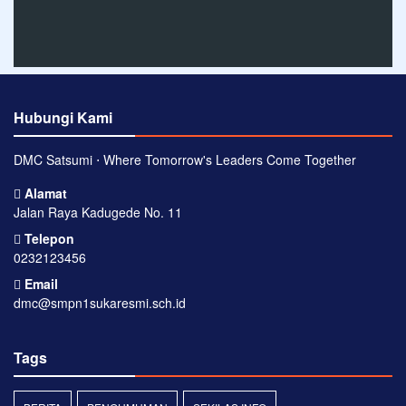
Hubungi Kami
DMC Satsumi ⋅ Where Tomorrow's Leaders Come Together
Alamat
Jalan Raya Kadugede No. 11
Telepon
0232123456
Email
dmc@smpn1sukaresmi.sch.id
Tags