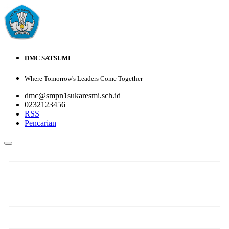
DMC SATSUMI
Where Tomorrow's Leaders Come Together
dmc@smpn1sukaresmi.sch.id
0232123456
RSS
Pencarian
PROFIL
VISI DAN MISI
GALERI FOTO