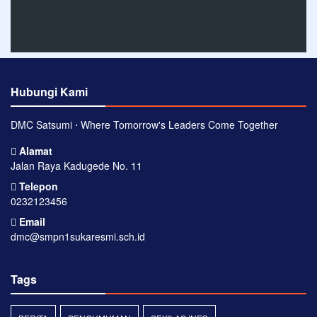
Hubungi Kami
DMC Satsumi ⋅ Where Tomorrow's Leaders Come Together
Alamat
Jalan Raya Kadugede No. 11
Telepon
0232123456
Email
dmc@smpn1sukaresmi.sch.id
Tags