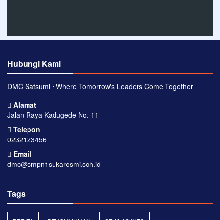
Hubungi Kami
DMC Satsumi ⋅ Where Tomorrow's Leaders Come Together
Alamat
Jalan Raya Kadugede No. 11
Telepon
0232123456
Email
dmc@smpn1sukaresmi.sch.id
Tags