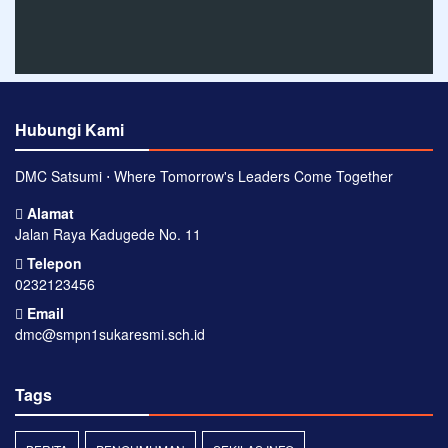
Hubungi Kami
DMC Satsumi ⋅ Where Tomorrow's Leaders Come Together
Alamat
Jalan Raya Kadugede No. 11
Telepon
0232123456
Email
dmc@smpn1sukaresmi.sch.id
Tags