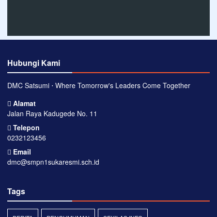
Hubungi Kami
DMC Satsumi ⋅ Where Tomorrow's Leaders Come Together
Alamat
Jalan Raya Kadugede No. 11
Telepon
0232123456
Email
dmc@smpn1sukaresmi.sch.id
Tags