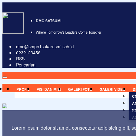
DMC SATSUMI
Where Tomorrow's Leaders Come Together
dmc@smpn1sukaresmi.sch.id
0232123456
RSS
Pencarian
PROFIL
VISI DAN MISI
GALERI FOTO
GALERI VIDEO
D
C
A
R
A
Lorem ipsum dolor sit amet, consectetur adipisicing elit, 