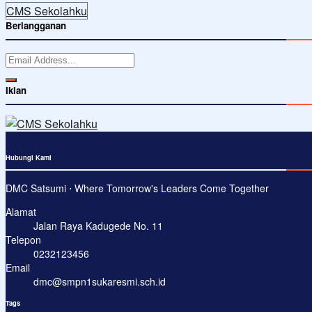
CMS Sekolahku
Berlangganan
Iklan
Hubungi Kami
DMC Satsumi ⋅ Where Tomorrow's Leaders Come Together
Alamat
Jalan Raya Kadugede No. 11
Telepon
0232123456
Email
dmc@smpn1sukaresmi.sch.id
Tags