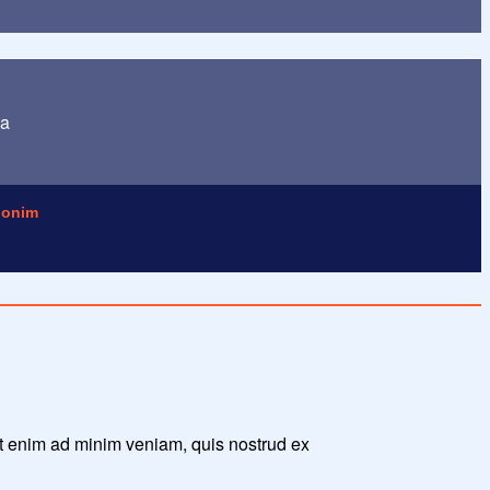
ua
onim
Ut enim ad minim veniam, quis nostrud ex