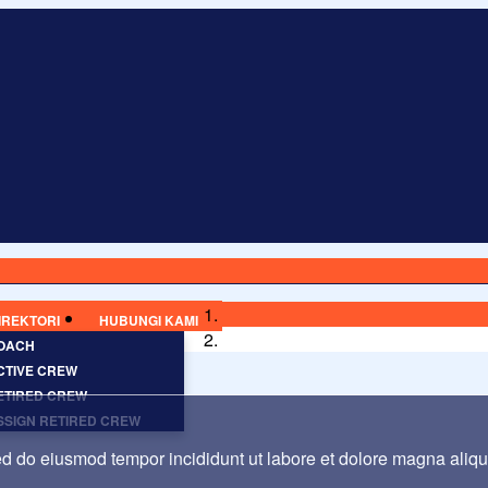
IREKTORI
HUBUNGI KAMI
OACH
CTIVE CREW
ETIRED CREW
SSIGN RETIRED CREW
sed do eiusmod tempor incididunt ut labore et dolore magna aliq