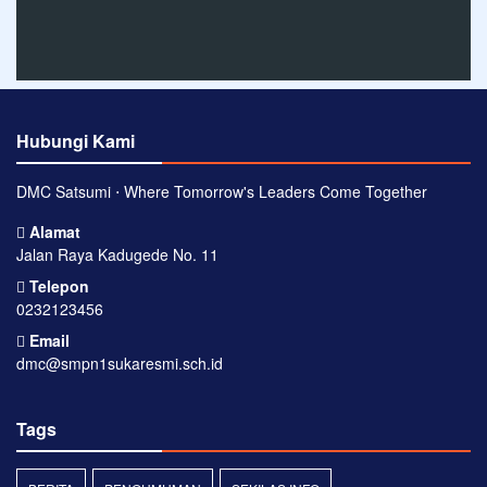
Hubungi Kami
DMC Satsumi ⋅ Where Tomorrow's Leaders Come Together
Alamat
Jalan Raya Kadugede No. 11
Telepon
0232123456
Email
dmc@smpn1sukaresmi.sch.id
Tags