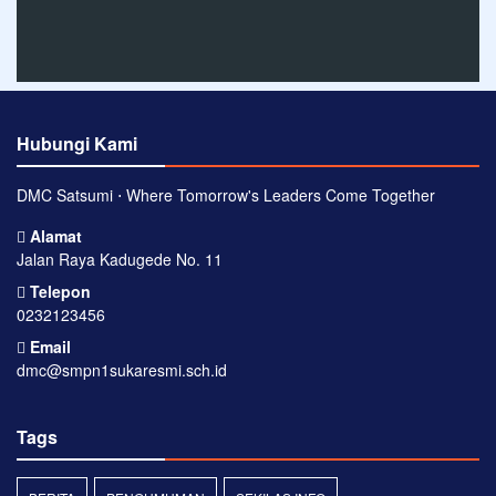
Hubungi Kami
DMC Satsumi ⋅ Where Tomorrow's Leaders Come Together
Alamat
Jalan Raya Kadugede No. 11
Telepon
0232123456
Email
dmc@smpn1sukaresmi.sch.id
Tags