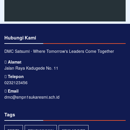
Hubungi Kami
DMC Satsumi ⋅ Where Tomorrow's Leaders Come Together
Alamat
Jalan Raya Kadugede No. 11
Telepon
0232123456
Email
dmc@smpn1sukaresmi.sch.id
Tags