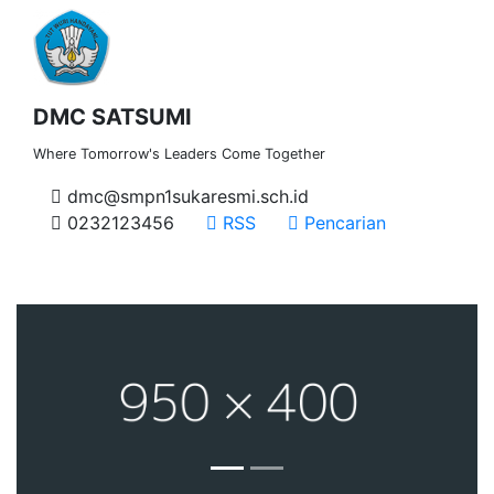
DMC SATSUMI
Where Tomorrow's Leaders Come Together
dmc@smpn1sukaresmi.sch.id
0232123456
RSS
Pencarian