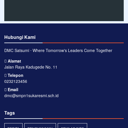
Hubungi Kami
DMC Satsumi ⋅ Where Tomorrow's Leaders Come Together
Alamat
Jalan Raya Kadugede No. 11
Telepon
0232123456
Email
dmc@smpn1sukaresmi.sch.id
Tags