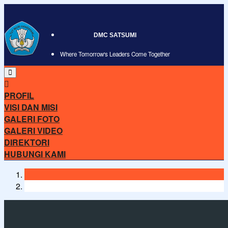
DMC SATSUMI
Where Tomorrow's Leaders Come Together
PROFIL
VISI DAN MISI
GALERI FOTO
GALERI VIDEO
DIREKTORI
HUBUNGI KAMI