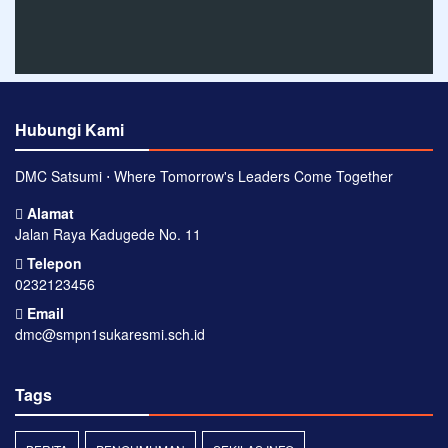
Hubungi Kami
DMC Satsumi ⋅ Where Tomorrow's Leaders Come Together
Alamat
Jalan Raya Kadugede No. 11
Telepon
0232123456
Email
dmc@smpn1sukaresmi.sch.id
Tags