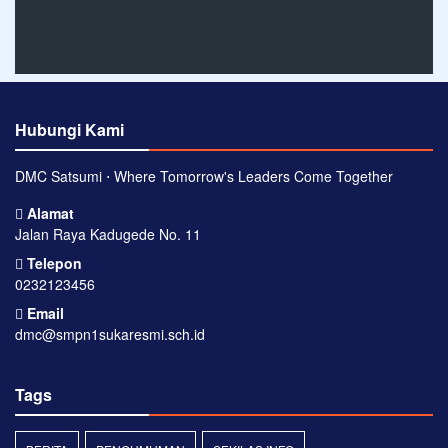
Hubungi Kami
DMC Satsumi ⋅ Where Tomorrow's Leaders Come Together
Alamat
Jalan Raya Kadugede No. 11
Telepon
0232123456
Email
dmc@smpn1sukaresmi.sch.id
Tags