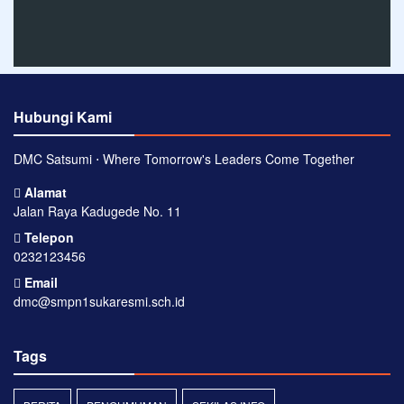
Hubungi Kami
DMC Satsumi ⋅ Where Tomorrow's Leaders Come Together
Alamat
Jalan Raya Kadugede No. 11
Telepon
0232123456
Email
dmc@smpn1sukaresmi.sch.id
Tags