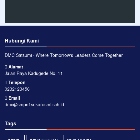
Hubungi Kami
DMC Satsumi ⋅ Where Tomorrow's Leaders Come Together
Alamat
Jalan Raya Kadugede No. 11
Telepon
0232123456
Email
dmc@smpn1sukaresmi.sch.id
Tags