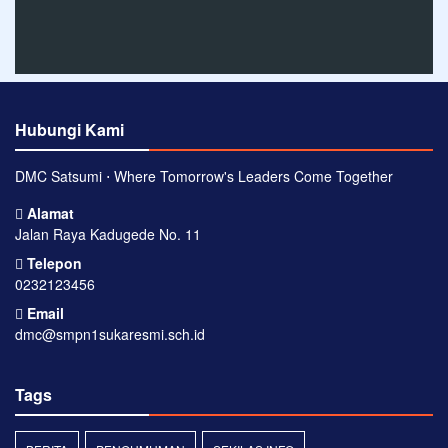
Hubungi Kami
DMC Satsumi ⋅ Where Tomorrow's Leaders Come Together
Alamat
Jalan Raya Kadugede No. 11
Telepon
0232123456
Email
dmc@smpn1sukaresmi.sch.id
Tags