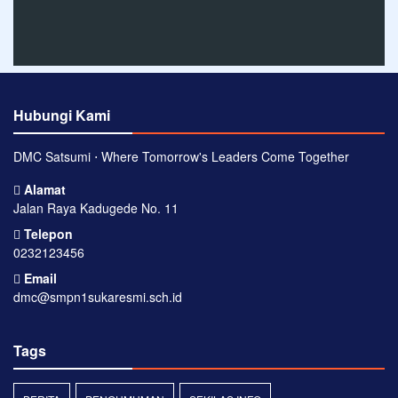
Hubungi Kami
DMC Satsumi ⋅ Where Tomorrow's Leaders Come Together
Alamat
Jalan Raya Kadugede No. 11
Telepon
0232123456
Email
dmc@smpn1sukaresmi.sch.id
Tags