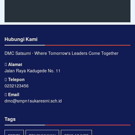
Hubungi Kami
DMC Satsumi ⋅ Where Tomorrow's Leaders Come Together
Alamat
Jalan Raya Kadugede No. 11
Telepon
0232123456
Email
dmc@smpn1sukaresmi.sch.id
Tags