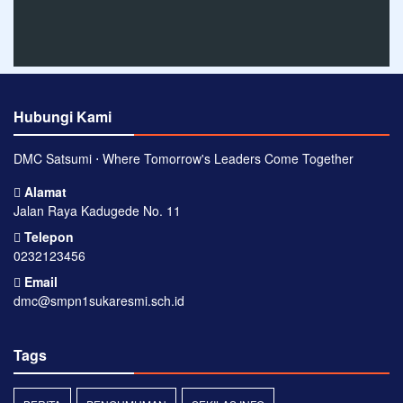
Hubungi Kami
DMC Satsumi ⋅ Where Tomorrow's Leaders Come Together
Alamat
Jalan Raya Kadugede No. 11
Telepon
0232123456
Email
dmc@smpn1sukaresmi.sch.id
Tags