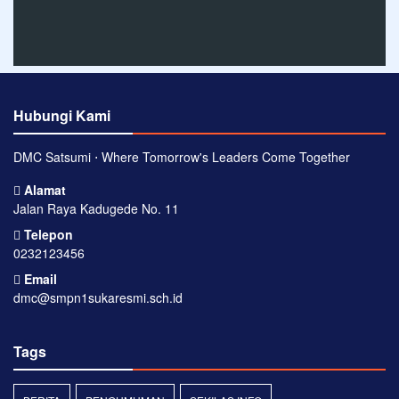
Hubungi Kami
DMC Satsumi ⋅ Where Tomorrow's Leaders Come Together
Alamat
Jalan Raya Kadugede No. 11
Telepon
0232123456
Email
dmc@smpn1sukaresmi.sch.id
Tags