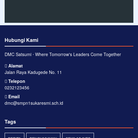
Hubungi Kami
DMC Satsumi ⋅ Where Tomorrow's Leaders Come Together
Alamat
Jalan Raya Kadugede No. 11
Telepon
0232123456
Email
dmc@smpn1sukaresmi.sch.id
Tags