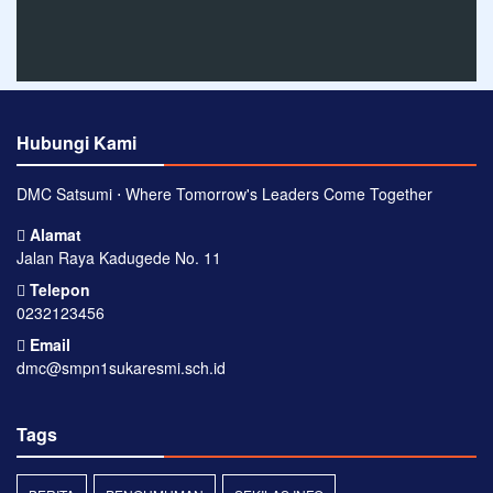
Hubungi Kami
DMC Satsumi ⋅ Where Tomorrow's Leaders Come Together
Alamat
Jalan Raya Kadugede No. 11
Telepon
0232123456
Email
dmc@smpn1sukaresmi.sch.id
Tags