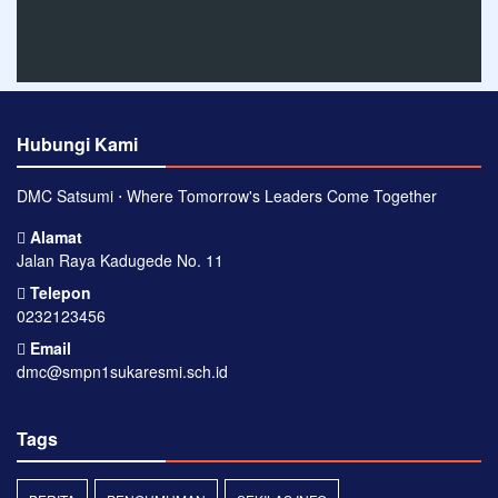
Hubungi Kami
DMC Satsumi ⋅ Where Tomorrow's Leaders Come Together
Alamat
Jalan Raya Kadugede No. 11
Telepon
0232123456
Email
dmc@smpn1sukaresmi.sch.id
Tags