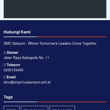
Hubungi Kami
DMC Satsumi ⋅ Where Tomorrow's Leaders Come Together
Alamat
Jalan Raya Kadugede No. 11
Telepon
0232123456
Email
dmc@smpn1sukaresmi.sch.id
Tags