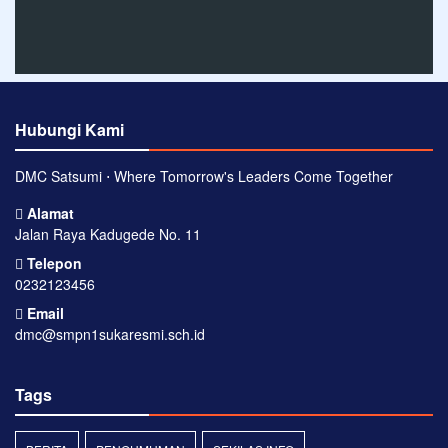
Hubungi Kami
DMC Satsumi ⋅ Where Tomorrow's Leaders Come Together
Alamat
Jalan Raya Kadugede No. 11
Telepon
0232123456
Email
dmc@smpn1sukaresmi.sch.id
Tags