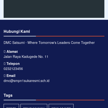
Hubungi Kami
DMC Satsumi ⋅ Where Tomorrow's Leaders Come Together
Alamat
Jalan Raya Kadugede No. 11
Telepon
0232123456
Email
dmc@smpn1sukaresmi.sch.id
Tags