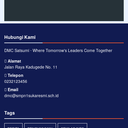
Hubungi Kami
DMC Satsumi ⋅ Where Tomorrow's Leaders Come Together
Alamat
Jalan Raya Kadugede No. 11
Telepon
0232123456
Email
dmc@smpn1sukaresmi.sch.id
Tags