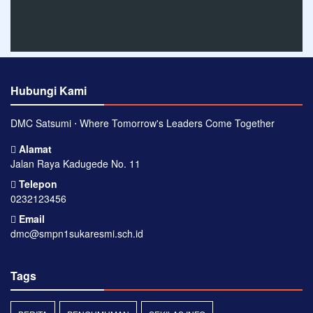
Hubungi Kami
DMC Satsumi ⋅ Where Tomorrow's Leaders Come Together
Alamat
Jalan Raya Kadugede No. 11
Telepon
0232123456
Email
dmc@smpn1sukaresmi.sch.id
Tags