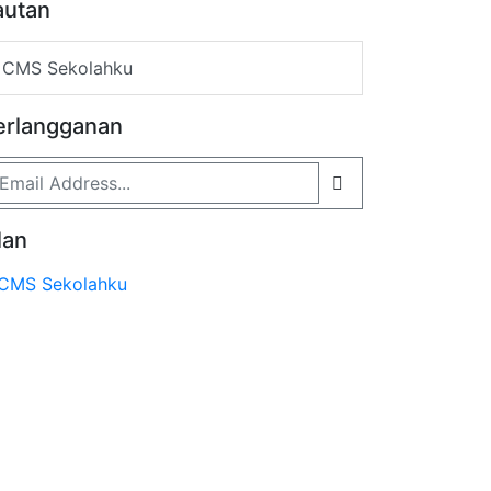
autan
CMS Sekolahku
erlangganan
lan