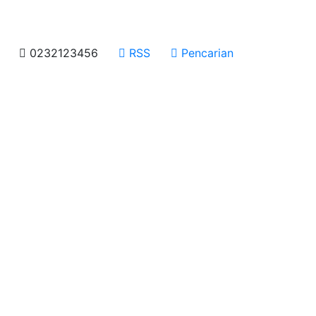
0232123456
RSS
Pencarian
 incididunt ut labore