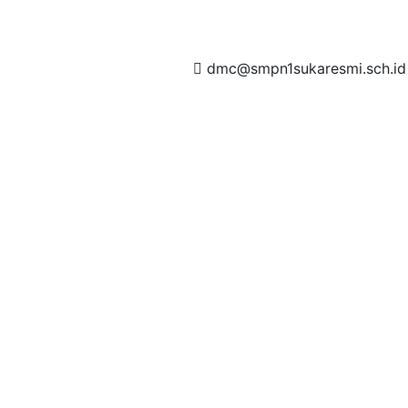
dmc@smpn1sukaresmi.sch.id
t amet, consectetur adipisicing elit, sed do eiusmod tempor
et dolore magna aliqua